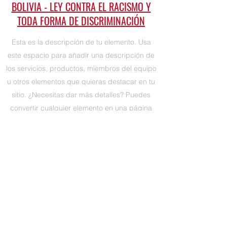
BOLIVIA - LEY CONTRA EL RACISMO Y
TODA FORMA DE DISCRIMINACIÓN
Esta es la descripción de tu elemento. Usa
este espacio para añadir una descripción de
los servicios, productos, miembros del equipo
u otros elementos que quieras destacar en tu
sitio. ¿Necesitas dar más detalles? Puedes
convertir cualquier elemento en una página
completa. Para hacerlo, haz clic en “Crear
página para este elemento” en el panel de
edición.
Observatorio Web es el primer observatorio de habla
hispana que brega por una Web libre de
discriminación.
Todos los derechos reservados. Copyright 2026
.